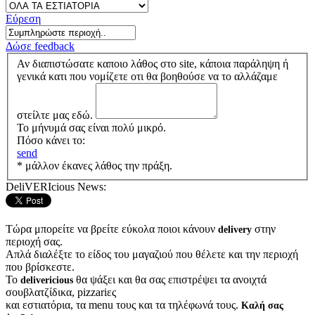
Εύρεση
Δώσε feedback
Αν διαπιστώσατε καποιο λάθος στο site, κάποια παράληψη ή
γενικά κατι που νομίζετε οτι θα βοηθούσε να το αλλάζαμε
στείλτε μας εδώ.
Το μήνυμά σας είναι πολύ μικρό.
Πόσο κάνει το:
send
* μάλλον έκανες λάθος την πράξη.
DeliVERIcious News:
Τώρα μπορείτε να βρείτε εύκολα ποιοι κάνουν
στην
delivery
περιοχή σας.
Απλά διαλέξτε το είδος του μαγαζιού που θέλετε και την περιοχή
που βρίσκεστε.
Το
θα ψάξει και θα σας επιστρέψει τα ανοιχτά
delivericious
σουβλατζίδικα, pizzariες
και εστιατόρια, τα menu τους και τα τηλέφωνά τους.
Καλή σας