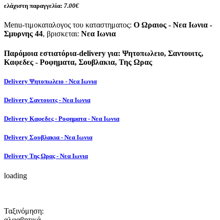
ελάχιστη παραγγελία:
7.00€
Menu-τιμοκαταλογος του καταστηματος:
Ο Ωραιος - Νεα Ιωνια -
Σμυρνης 44
, βρισκεται:
Νεα Ιωνια
Παρόμοια εστιατόρια-delivery για: Ψητοπωλειο, Σαντουιτς,
Καφεδες - Ροφηματα, Σουβλακια, Της Ωρας
Delivery Ψητοπωλειο - Νεα Ιωνια
Delivery Σαντουιτς - Νεα Ιωνια
Delivery Καφεδες - Ροφηματα - Νεα Ιωνια
Delivery Σουβλακια - Νεα Ιωνια
Delivery Της Ωρας - Νεα Ιωνια
loading
Ταξινόμηση:
αλφαβητικά