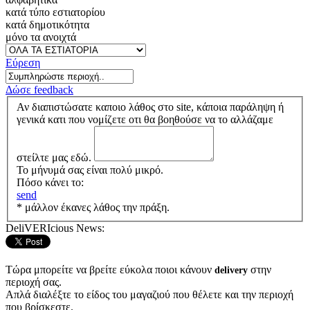
κατά τύπο εστιατορίου
κατά δημοτικότητα
μόνο τα ανοιχτά
Εύρεση
Δώσε feedback
Αν διαπιστώσατε καποιο λάθος στο site, κάποια παράληψη ή
γενικά κατι που νομίζετε οτι θα βοηθούσε να το αλλάζαμε
στείλτε μας εδώ.
Το μήνυμά σας είναι πολύ μικρό.
Πόσο κάνει το:
send
* μάλλον έκανες λάθος την πράξη.
DeliVERIcious News:
Τώρα μπορείτε να βρείτε εύκολα ποιοι κάνουν
στην
delivery
περιοχή σας.
Απλά διαλέξτε το είδος του μαγαζιού που θέλετε και την περιοχή
που βρίσκεστε.