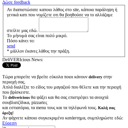
Δώσε feedback
Αν διαπιστώσατε καποιο λάθος στο site, κάποια παράληψη ή
γενικά κατι που νομίζετε οτι θα βοηθούσε να το αλλάζαμε
στείλτε μας εδώ.
Το μήνυμά σας είναι πολύ μικρό.
Πόσο κάνει το:
send
* μάλλον έκανες λάθος την πράξη.
DeliVERIcious News:
Τώρα μπορείτε να βρείτε εύκολα ποιοι κάνουν
στην
delivery
περιοχή σας.
Απλά διαλέξτε το είδος του μαγαζιού που θέλετε και την περιοχή
που βρίσκεστε.
Το
θα ψάξει και θα σας επιστρέψει τα ανοιχτά
delivericious
σουβλατζίδικα, pizzariες
και εστιατόρια, τα menu τους και τα τηλέφωνά τους.
Καλή σας
όρεξη!
Αν ψάχνετε κάποιο συγκεκριμένο κατάστημα, συμπληρώστε εδώ:
Εύρεση