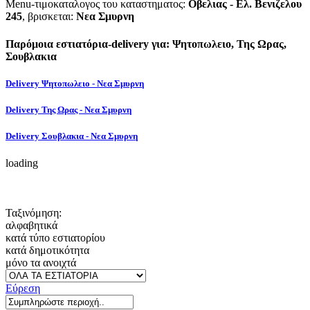
Menu-τιμοκαταλογος του καταστηματος:
Οβελιας - Ελ. Βενιζελου
245
, βρισκεται:
Νεα Σμυρνη
Παρόμοια εστιατόρια-delivery για: Ψητοπωλειο, Της Ωρας,
Σουβλακια
Delivery Ψητοπωλειο - Νεα Σμυρνη
Delivery Της Ωρας - Νεα Σμυρνη
Delivery Σουβλακια - Νεα Σμυρνη
loading
Ταξινόμηση:
αλφαβητικά
κατά τύπο εστιατορίου
κατά δημοτικότητα
μόνο τα ανοιχτά
Εύρεση