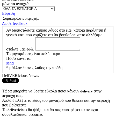
μόνο τα ανοιχτά
Εύρεση
Δώσε feedback
Αν διαπιστώσατε καποιο λάθος στο site, κάποια παράληψη ή
γενικά κατι που νομίζετε οτι θα βοηθούσε να το αλλάζαμε
στείλτε μας εδώ.
Το μήνυμά σας είναι πολύ μικρό.
Πόσο κάνει το:
send
* μάλλον έκανες λάθος την πράξη.
DeliVERIcious News:
Τώρα μπορείτε να βρείτε εύκολα ποιοι κάνουν
στην
delivery
περιοχή σας.
Απλά διαλέξτε το είδος του μαγαζιού που θέλετε και την περιοχή
που βρίσκεστε.
Το
θα ψάξει και θα σας επιστρέψει τα ανοιχτά
delivericious
σουβλατζίδικα, pizzariες