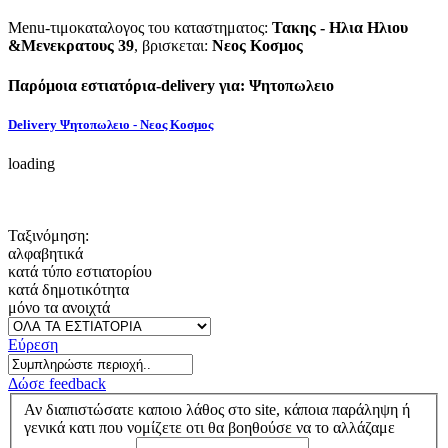
Menu-τιμοκαταλογος του καταστηματος:
Τακης - Ηλια Ηλιου
&Μενεκρατους 39
, βρισκεται:
Νεος Κοσμος
Παρόμοια εστιατόρια-delivery για: Ψητοπωλειο
Delivery Ψητοπωλειο - Νεος Κοσμος
loading
Ταξινόμηση:
αλφαβητικά
κατά τύπο εστιατορίου
κατά δημοτικότητα
μόνο τα ανοιχτά
Εύρεση
Δώσε feedback
Αν διαπιστώσατε καποιο λάθος στο site, κάποια παράληψη ή
γενικά κατι που νομίζετε οτι θα βοηθούσε να το αλλάζαμε