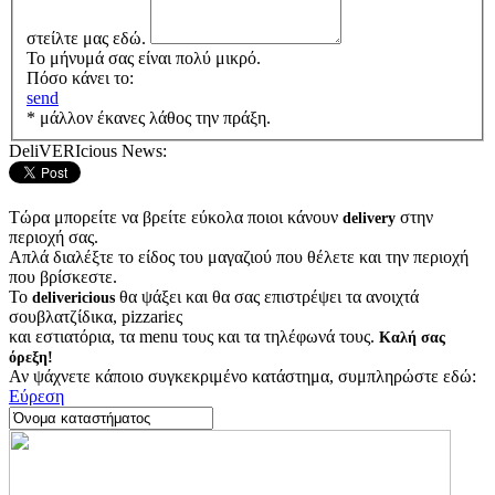
στείλτε μας εδώ.
Το μήνυμά σας είναι πολύ μικρό.
Πόσο κάνει το:
send
* μάλλον έκανες λάθος την πράξη.
DeliVERIcious News:
Τώρα μπορείτε να βρείτε εύκολα ποιοι κάνουν
στην
delivery
περιοχή σας.
Απλά διαλέξτε το είδος του μαγαζιού που θέλετε και την περιοχή
που βρίσκεστε.
Το
θα ψάξει και θα σας επιστρέψει τα ανοιχτά
delivericious
σουβλατζίδικα, pizzariες
και εστιατόρια, τα menu τους και τα τηλέφωνά τους.
Καλή σας
όρεξη!
Αν ψάχνετε κάποιο συγκεκριμένο κατάστημα, συμπληρώστε εδώ:
Εύρεση