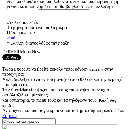
Αν διαπιστώσατε καποιο λάθος στο site, κάποια παράληψη ή
γενικά κατι που νομίζετε οτι θα βοηθούσε να το αλλάζαμε
στείλτε μας εδώ.
Το μήνυμά σας είναι πολύ μικρό.
Πόσο κάνει το:
send
* μάλλον έκανες λάθος την πράξη.
DeliVERIcious News:
Τώρα μπορείτε να βρείτε εύκολα ποιοι κάνουν
στην
delivery
περιοχή σας.
Απλά διαλέξτε το είδος του μαγαζιού που θέλετε και την περιοχή
που βρίσκεστε.
Το
θα ψάξει και θα σας επιστρέψει τα ανοιχτά
delivericious
σουβλατζίδικα, pizzariες
και εστιατόρια, τα menu τους και τα τηλέφωνά τους.
Καλή σας
όρεξη!
Αν ψάχνετε κάποιο συγκεκριμένο κατάστημα, συμπληρώστε εδώ:
Εύρεση