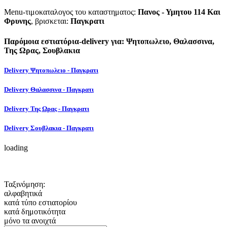
Menu-τιμοκαταλογος του καταστηματος:
Πανος - Υμητου 114 Και
Φρυνης
, βρισκεται:
Παγκρατι
Παρόμοια εστιατόρια-delivery για: Ψητοπωλειο, Θαλασσινα,
Της Ωρας, Σουβλακια
Delivery Ψητοπωλειο - Παγκρατι
Delivery Θαλασσινα - Παγκρατι
Delivery Της Ωρας - Παγκρατι
Delivery Σουβλακια - Παγκρατι
loading
Ταξινόμηση:
αλφαβητικά
κατά τύπο εστιατορίου
κατά δημοτικότητα
μόνο τα ανοιχτά