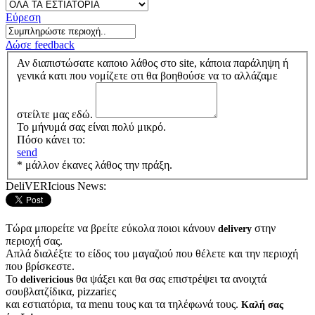
Εύρεση
Δώσε feedback
Αν διαπιστώσατε καποιο λάθος στο site, κάποια παράληψη ή
γενικά κατι που νομίζετε οτι θα βοηθούσε να το αλλάζαμε
στείλτε μας εδώ.
Το μήνυμά σας είναι πολύ μικρό.
Πόσο κάνει το:
send
* μάλλον έκανες λάθος την πράξη.
DeliVERIcious News:
Τώρα μπορείτε να βρείτε εύκολα ποιοι κάνουν
στην
delivery
περιοχή σας.
Απλά διαλέξτε το είδος του μαγαζιού που θέλετε και την περιοχή
που βρίσκεστε.
Το
θα ψάξει και θα σας επιστρέψει τα ανοιχτά
delivericious
σουβλατζίδικα, pizzariες
και εστιατόρια, τα menu τους και τα τηλέφωνά τους.
Καλή σας