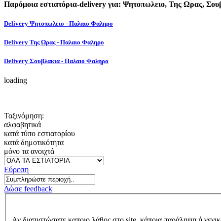
Παρόμοια εστιατόρια-delivery για: Ψητοπωλειο, Της Ωρας, Σου
Delivery Ψητοπωλειο - Παλαιο Φαληρο
Delivery Της Ωρας - Παλαιο Φαληρο
Delivery Σουβλακια - Παλαιο Φαληρο
loading
Ταξινόμηση:
αλφαβητικά
κατά τύπο εστιατορίου
κατά δημοτικότητα
μόνο τα ανοιχτά
Εύρεση
Δώσε feedback
Αν διαπιστώσατε καποιο λάθος στο site, κάποια παράληψη ή γενικ