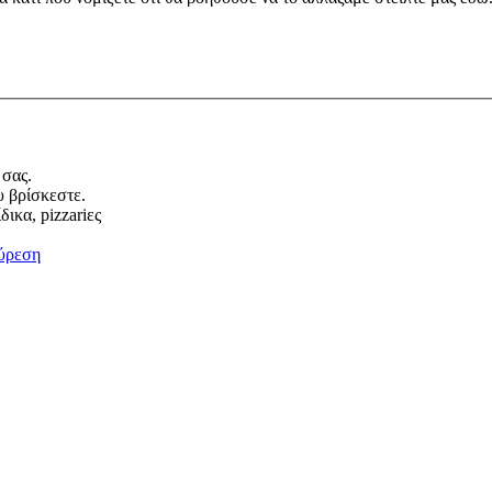
 σας.
υ βρίσκεστε.
ικα, pizzariες
ύρεση