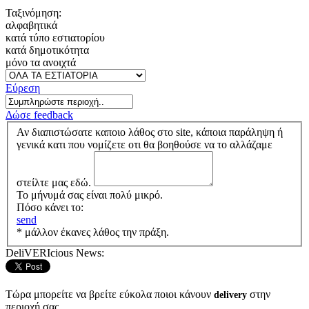
Ταξινόμηση:
αλφαβητικά
κατά τύπο εστιατορίου
κατά δημοτικότητα
μόνο τα ανοιχτά
Εύρεση
Δώσε feedback
Αν διαπιστώσατε καποιο λάθος στο site, κάποια παράληψη ή
γενικά κατι που νομίζετε οτι θα βοηθούσε να το αλλάζαμε
στείλτε μας εδώ.
Το μήνυμά σας είναι πολύ μικρό.
Πόσο κάνει το:
send
* μάλλον έκανες λάθος την πράξη.
DeliVERIcious News:
Τώρα μπορείτε να βρείτε εύκολα ποιοι κάνουν
στην
delivery
περιοχή σας.