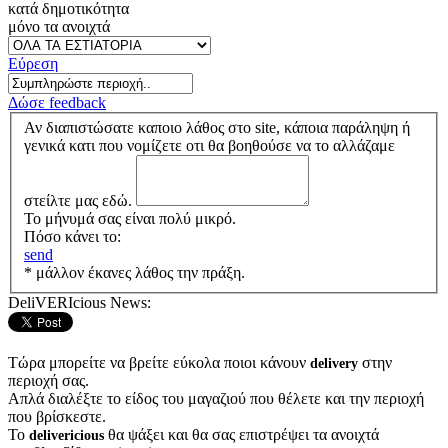
κατά δημοτικότητα
μόνο τα ανοιχτά
Εύρεση
Δώσε feedback
Αν διαπιστώσατε καποιο λάθος στο site, κάποια παράληψη ή
γενικά κατι που νομίζετε οτι θα βοηθούσε να το αλλάζαμε
στείλτε μας εδώ.
Το μήνυμά σας είναι πολύ μικρό.
Πόσο κάνει το:
send
* μάλλον έκανες λάθος την πράξη.
DeliVERIcious News:
Τώρα μπορείτε να βρείτε εύκολα ποιοι κάνουν
στην
delivery
περιοχή σας.
Απλά διαλέξτε το είδος του μαγαζιού που θέλετε και την περιοχή
που βρίσκεστε.
Το
θα ψάξει και θα σας επιστρέψει τα ανοιχτά
delivericious