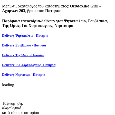
Menu-τιμοκαταλογος του καταστηματος:
Θεσσαλικο Grill -
Αχαρνων 203
, βρισκεται:
Πατησια
Παρόμοια εστιατόρια-delivery για: Ψητοπωλειο, Σουβλακια,
Της Ωρας, Για Χορτοφαγους, Νηστισιμα
Delivery Ψητοπωλειο - Πατησια
Delivery Σουβλακια - Πατησια
Delivery Της Ωρας - Πατησια
Delivery Για Χορτοφαγους - Πατησια
Delivery Νηστισιμα - Πατησια
loading
Ταξινόμηση:
αλφαβητικά
κατά τύπο εστιατορίου