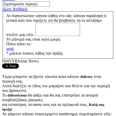
Δώσε feedback
Αν διαπιστώσατε καποιο λάθος στο site, κάποια παράληψη ή
γενικά κατι που νομίζετε οτι θα βοηθούσε να το αλλάζαμε
στείλτε μας εδώ.
Το μήνυμά σας είναι πολύ μικρό.
Πόσο κάνει το:
send
* μάλλον έκανες λάθος την πράξη.
DeliVERIcious News:
Τώρα μπορείτε να βρείτε εύκολα ποιοι κάνουν
στην
delivery
περιοχή σας.
Απλά διαλέξτε το είδος του μαγαζιού που θέλετε και την περιοχή
που βρίσκεστε.
Το
θα ψάξει και θα σας επιστρέψει τα ανοιχτά
delivericious
σουβλατζίδικα, pizzariες
και εστιατόρια, τα menu τους και τα τηλέφωνά τους.
Καλή σας
όρεξη!
Αν ψάχνετε κάποιο συγκεκριμένο κατάστημα, συμπληρώστε εδώ: