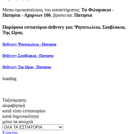
Menu-τιμοκαταλογος του καταστηματος:
Τα Φιλαρακια -
Πατησια - Αχαρνων 186
, βρισκεται:
Πατησια
Παρόμοια εστιατόρια-delivery για: Ψητοπωλειο, Σουβλακια,
Της Ωρας
Delivery Ψητοπωλειο - Πατησια
Delivery Σουβλακια - Πατησια
Delivery Της Ωρας - Πατησια
loading
Ταξινόμηση:
αλφαβητικά
κατά τύπο εστιατορίου
κατά δημοτικότητα
μόνο τα ανοιχτά
Εύρεση