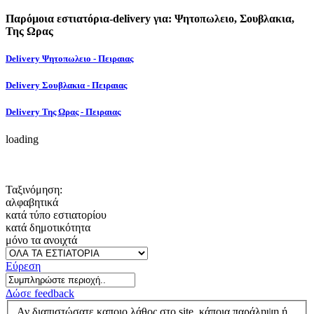
Παρόμοια εστιατόρια-delivery για: Ψητοπωλειο, Σουβλακια,
Της Ωρας
Delivery Ψητοπωλειο - Πειραιας
Delivery Σουβλακια - Πειραιας
Delivery Της Ωρας - Πειραιας
loading
Ταξινόμηση:
αλφαβητικά
κατά τύπο εστιατορίου
κατά δημοτικότητα
μόνο τα ανοιχτά
Εύρεση
Δώσε feedback
Αν διαπιστώσατε καποιο λάθος στο site, κάποια παράληψη ή