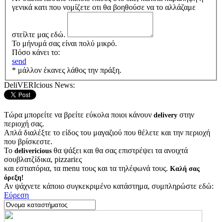
γενικά κατι που νομίζετε οτι θα βοηθούσε να το αλλάζαμε
στείλτε μας εδώ.
Το μήνυμά σας είναι πολύ μικρό.
Πόσο κάνει το:
send
* μάλλον έκανες λάθος την πράξη.
DeliVERIcious News:
Τώρα μπορείτε να βρείτε εύκολα ποιοι κάνουν
στην
delivery
περιοχή σας.
Απλά διαλέξτε το είδος του μαγαζιού που θέλετε και την περιοχή
που βρίσκεστε.
Το
θα ψάξει και θα σας επιστρέψει τα ανοιχτά
delivericious
σουβλατζίδικα, pizzariες
και εστιατόρια, τα menu τους και τα τηλέφωνά τους.
Καλή σας
όρεξη!
Αν ψάχνετε κάποιο συγκεκριμένο κατάστημα, συμπληρώστε εδώ:
Εύρεση