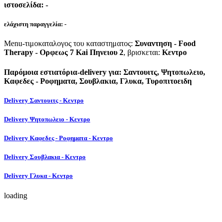
ιστοσελίδα:
-
ελάχιστη παραγγελία:
-
Menu-τιμοκαταλογος του καταστηματος:
Συναντηση - Food
Therapy - Ορφεως 7 Kai Πηνειου 2
, βρισκεται:
Κεντρο
Παρόμοια εστιατόρια-delivery για: Σαντουιτς, Ψητοπωλειο,
Καφεδες - Ροφηματα, Σουβλακια, Γλυκα, Τυροπιτοειδη
Delivery Σαντουιτς - Κεντρο
Delivery Ψητοπωλειο - Κεντρο
Delivery Καφεδες - Ροφηματα - Κεντρο
Delivery Σουβλακια - Κεντρο
Delivery Γλυκα - Κεντρο
loading