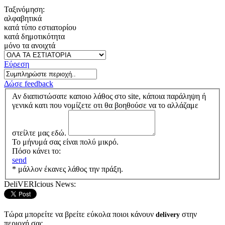
Ταξινόμηση:
αλφαβητικά
κατά τύπο εστιατορίου
κατά δημοτικότητα
μόνο τα ανοιχτά
Εύρεση
Δώσε feedback
Αν διαπιστώσατε καποιο λάθος στο site, κάποια παράληψη ή
γενικά κατι που νομίζετε οτι θα βοηθούσε να το αλλάζαμε
στείλτε μας εδώ.
Το μήνυμά σας είναι πολύ μικρό.
Πόσο κάνει το:
send
* μάλλον έκανες λάθος την πράξη.
DeliVERIcious News:
Τώρα μπορείτε να βρείτε εύκολα ποιοι κάνουν
στην
delivery
περιοχή σας.