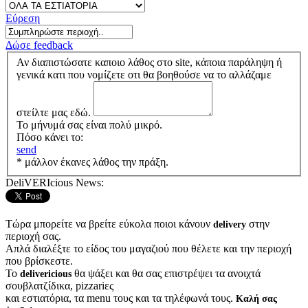
Εύρεση
Δώσε feedback
Αν διαπιστώσατε καποιο λάθος στο site, κάποια παράληψη ή
γενικά κατι που νομίζετε οτι θα βοηθούσε να το αλλάζαμε
στείλτε μας εδώ.
Το μήνυμά σας είναι πολύ μικρό.
Πόσο κάνει το:
send
* μάλλον έκανες λάθος την πράξη.
DeliVERIcious News:
Τώρα μπορείτε να βρείτε εύκολα ποιοι κάνουν
στην
delivery
περιοχή σας.
Απλά διαλέξτε το είδος του μαγαζιού που θέλετε και την περιοχή
που βρίσκεστε.
Το
θα ψάξει και θα σας επιστρέψει τα ανοιχτά
delivericious
σουβλατζίδικα, pizzariες
και εστιατόρια, τα menu τους και τα τηλέφωνά τους.
Καλή σας