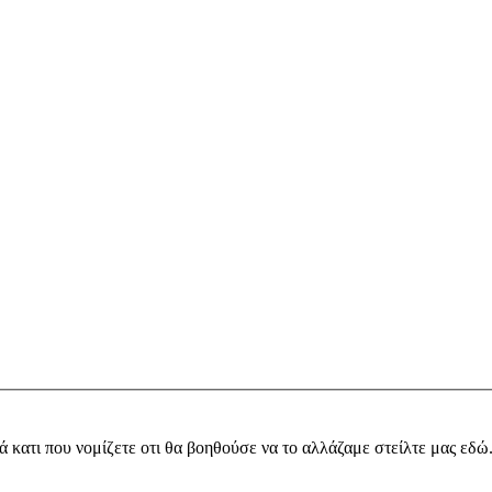
ά κατι που νομίζετε οτι θα βοηθούσε να το αλλάζαμε στείλτε μας εδώ