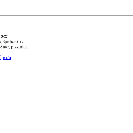
 σας.
υ βρίσκεστε.
ικα, pizzariες
ύρεση