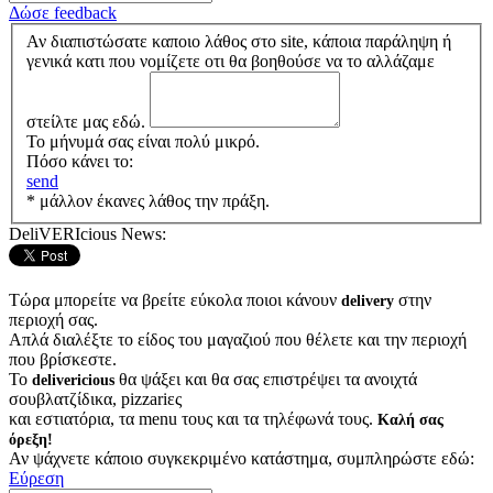
Δώσε feedback
Αν διαπιστώσατε καποιο λάθος στο site, κάποια παράληψη ή
γενικά κατι που νομίζετε οτι θα βοηθούσε να το αλλάζαμε
στείλτε μας εδώ.
Το μήνυμά σας είναι πολύ μικρό.
Πόσο κάνει το:
send
* μάλλον έκανες λάθος την πράξη.
DeliVERIcious News:
Τώρα μπορείτε να βρείτε εύκολα ποιοι κάνουν
στην
delivery
περιοχή σας.
Απλά διαλέξτε το είδος του μαγαζιού που θέλετε και την περιοχή
που βρίσκεστε.
Το
θα ψάξει και θα σας επιστρέψει τα ανοιχτά
delivericious
σουβλατζίδικα, pizzariες
και εστιατόρια, τα menu τους και τα τηλέφωνά τους.
Καλή σας
όρεξη!
Αν ψάχνετε κάποιο συγκεκριμένο κατάστημα, συμπληρώστε εδώ:
Εύρεση