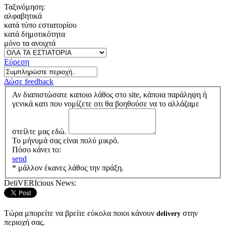
Ταξινόμηση:
αλφαβητικά
κατά τύπο εστιατορίου
κατά δημοτικότητα
μόνο τα ανοιχτά
Εύρεση
Δώσε feedback
Αν διαπιστώσατε καποιο λάθος στο site, κάποια παράληψη ή
γενικά κατι που νομίζετε οτι θα βοηθούσε να το αλλάζαμε
στείλτε μας εδώ.
Το μήνυμά σας είναι πολύ μικρό.
Πόσο κάνει το:
send
* μάλλον έκανες λάθος την πράξη.
DeliVERIcious News:
Τώρα μπορείτε να βρείτε εύκολα ποιοι κάνουν
στην
delivery
περιοχή σας.