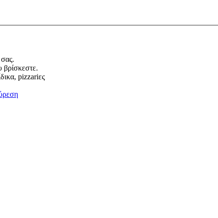
 σας.
υ βρίσκεστε.
ικα, pizzariες
ύρεση