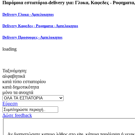
Παρόμοια εστιατόρια-delivery για: Γλυκα, Καφεδες - Ροφηματ
Delivery Γλυκα - Αμπελοκηποι
Delivery Καφεδες - Ροφηματα - Αμπελοκηποι
Delivery Προσφορες - Αμπελοκηποι
loading
Ταξινόμηση:
αλφαβητικά
κατά τύπο εστιατορίου
κατά δημοτικότητα
μόνο τα ανοιχτά
Εύρεση
Δώσε feedback
Αν διαπιστώσατε καποιο λάθος στο site, κάποια παράληψη ή γενικ