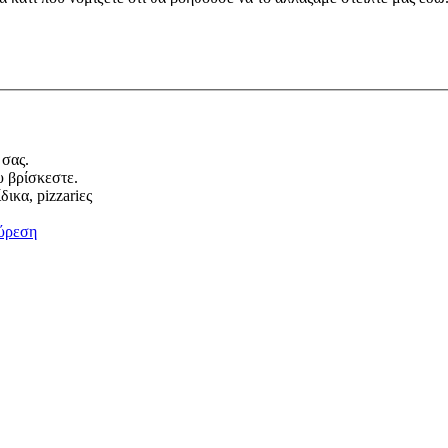
 σας.
υ βρίσκεστε.
ικα, pizzariες
ύρεση