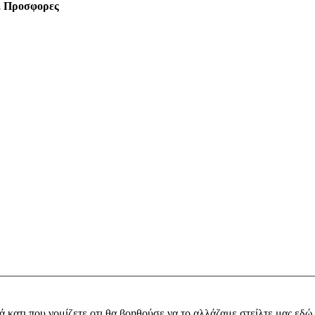
α, Προσφορες
ά κατι που νομίζετε οτι θα βοηθούσε να το αλλάζαμε στείλτε μας εδώ