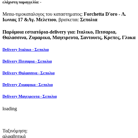
ελάχιστη παραγγελία:
-
Menu-τιμοκαταλογος του καταστηματος:
Forchetta D'oro - Λ.
Ιωνιας 17 &Αγ. Μελετιου
, βρισκεται:
Σεπολια
Παρόμοια εστιατόρια-delivery για: Ιταλικο, Πιτσαρια,
Θαλασσινα, Ζυμαρικα, Μαγειρευτα, Σαντουιτς, Κρεπες, Γλυκα
Delivery Ιταλικο - Σεπολια
Delivery Πιτσαρια - Σεπολια
Delivery Θαλασσινα - Σεπολια
Delivery Ζυμαρικα - Σεπολια
Delivery Μαγειρευτα - Σεπολια
loading
Ταξινόμηση:
αλφαβητικά