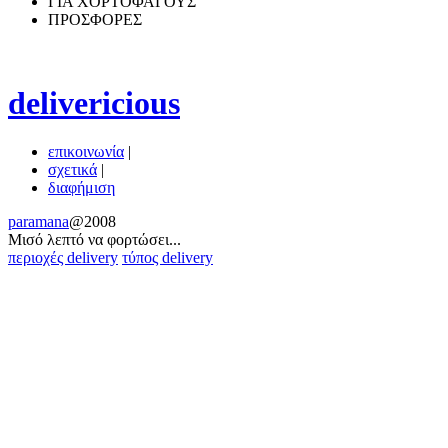
ΓΙΑ ΧΟΡΤΟΦΑΓΟΥΣ
ΠΡΟΣΦΟΡΕΣ
delivericious
επικοινωνία
|
σχετικά
|
διαφήμιση
paramana
@2008
Μισό λεπτό να φoρτώσει...
περιοχές delivery
τύπος delivery