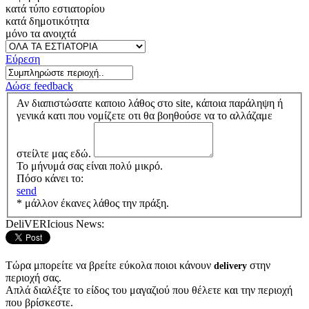
κατά τύπο εστιατορίου
κατά δημοτικότητα
μόνο τα ανοιχτά
Εύρεση
Δώσε feedback
Αν διαπιστώσατε καποιο λάθος στο site, κάποια παράληψη ή
γενικά κατι που νομίζετε οτι θα βοηθούσε να το αλλάζαμε
στείλτε μας εδώ.
Το μήνυμά σας είναι πολύ μικρό.
Πόσο κάνει το:
send
* μάλλον έκανες λάθος την πράξη.
DeliVERIcious News:
Τώρα μπορείτε να βρείτε εύκολα ποιοι κάνουν
στην
delivery
περιοχή σας.
Απλά διαλέξτε το είδος του μαγαζιού που θέλετε και την περιοχή
που βρίσκεστε.