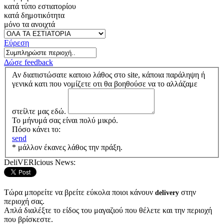
κατά τύπο εστιατορίου
κατά δημοτικότητα
μόνο τα ανοιχτά
Εύρεση
Δώσε feedback
Αν διαπιστώσατε καποιο λάθος στο site, κάποια παράληψη ή
γενικά κατι που νομίζετε οτι θα βοηθούσε να το αλλάζαμε
στείλτε μας εδώ.
Το μήνυμά σας είναι πολύ μικρό.
Πόσο κάνει το:
send
* μάλλον έκανες λάθος την πράξη.
DeliVERIcious News:
Τώρα μπορείτε να βρείτε εύκολα ποιοι κάνουν
στην
delivery
περιοχή σας.
Απλά διαλέξτε το είδος του μαγαζιού που θέλετε και την περιοχή
που βρίσκεστε.