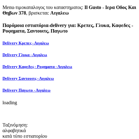
Menu-τιμοκαταλογος του καταστηματος:
Il Gusto - Ιερα Οδος Και
Θηβων 378
, βρισκεται:
Αιγαλεω
Παρόμοια εστιατόρια-delivery για: Κρεπες, Γλυκα, Καφεδες -
Ροφηματα, Σαντουιτς, Παγωτο
Delivery Κρεπες - Αιγαλεω
Delivery Γλυκα - Αιγαλεω
Delivery Καφεδες - Ροφηματα - Αιγαλεω
Delivery Σαντουιτς - Αιγαλεω
Delivery Παγωτο - Αιγαλεω
loading
Ταξινόμηση:
αλφαβητικά
κατά τύπο εστιατορίου