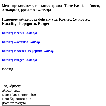
Menu-τιμοκαταλογος του καταστηματος:
Taste Fashion - Δασος
Χαϊδαριου
, βρισκεται:
Χαιδαρι
Παρόμοια εστιατόρια-delivery για: Κρεπες, Σαντουιτς,
Καφεδες - Ροφηματα, Burger
Delivery Κρεπες - Χαιδαρι
Delivery Σαντουιτς - Χαιδαρι
Delivery Καφεδες - Ροφηματα - Χαιδαρι
Delivery Burger - Χαιδαρι
loading
Ταξινόμηση:
αλφαβητικά
κατά τύπο εστιατορίου
κατά δημοτικότητα
μόνο τα ανοιχτά