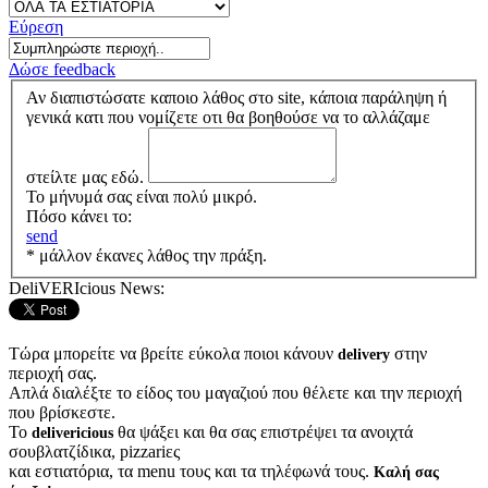
Εύρεση
Δώσε feedback
Αν διαπιστώσατε καποιο λάθος στο site, κάποια παράληψη ή
γενικά κατι που νομίζετε οτι θα βοηθούσε να το αλλάζαμε
στείλτε μας εδώ.
Το μήνυμά σας είναι πολύ μικρό.
Πόσο κάνει το:
send
* μάλλον έκανες λάθος την πράξη.
DeliVERIcious News:
Τώρα μπορείτε να βρείτε εύκολα ποιοι κάνουν
στην
delivery
περιοχή σας.
Απλά διαλέξτε το είδος του μαγαζιού που θέλετε και την περιοχή
που βρίσκεστε.
Το
θα ψάξει και θα σας επιστρέψει τα ανοιχτά
delivericious
σουβλατζίδικα, pizzariες
και εστιατόρια, τα menu τους και τα τηλέφωνά τους.
Καλή σας