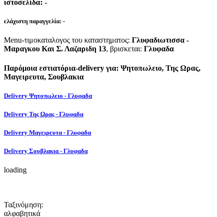
ιστοσελίδα:
-
ελάχιστη παραγγελία:
-
Menu-τιμοκαταλογος του καταστηματος:
Γλυφαδιωτισσα -
Μαραγκου Και Σ. Λαζαριδη 13
, βρισκεται:
Γλυφαδα
Παρόμοια εστιατόρια-delivery για: Ψητοπωλειο, Της Ωρας,
Μαγειρευτα, Σουβλακια
Delivery Ψητοπωλειο - Γλυφαδα
Delivery Της Ωρας - Γλυφαδα
Delivery Μαγειρευτα - Γλυφαδα
Delivery Σουβλακια - Γλυφαδα
loading
Ταξινόμηση:
αλφαβητικά