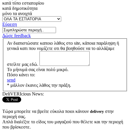
κατά τύπο εστιατορίου
κατά δημοτικότητα
μόνο τα ανοιχτά
Εύρεση
Δώσε feedback
Αν διαπιστώσατε καποιο λάθος στο site, κάποια παράληψη ή
γενικά κατι που νομίζετε οτι θα βοηθούσε να το αλλάζαμε
στείλτε μας εδώ.
Το μήνυμά σας είναι πολύ μικρό.
Πόσο κάνει το:
send
* μάλλον έκανες λάθος την πράξη.
DeliVERIcious News:
Τώρα μπορείτε να βρείτε εύκολα ποιοι κάνουν
στην
delivery
περιοχή σας.
Απλά διαλέξτε το είδος του μαγαζιού που θέλετε και την περιοχή
που βρίσκεστε.