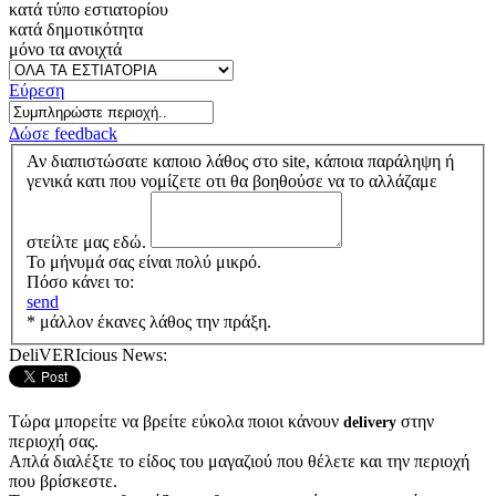
κατά τύπο εστιατορίου
κατά δημοτικότητα
μόνο τα ανοιχτά
Εύρεση
Δώσε feedback
Αν διαπιστώσατε καποιο λάθος στο site, κάποια παράληψη ή
γενικά κατι που νομίζετε οτι θα βοηθούσε να το αλλάζαμε
στείλτε μας εδώ.
Το μήνυμά σας είναι πολύ μικρό.
Πόσο κάνει το:
send
* μάλλον έκανες λάθος την πράξη.
DeliVERIcious News:
Τώρα μπορείτε να βρείτε εύκολα ποιοι κάνουν
στην
delivery
περιοχή σας.
Απλά διαλέξτε το είδος του μαγαζιού που θέλετε και την περιοχή
που βρίσκεστε.