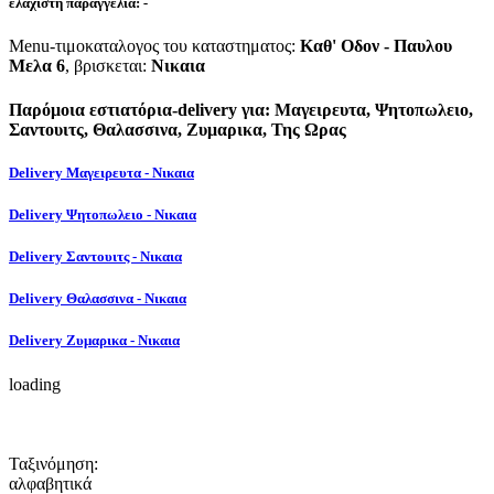
ελάχιστη παραγγελία:
-
Menu-τιμοκαταλογος του καταστηματος:
Καθ' Οδον - Παυλου
Μελα 6
, βρισκεται:
Νικαια
Παρόμοια εστιατόρια-delivery για: Μαγειρευτα, Ψητοπωλειο,
Σαντουιτς, Θαλασσινα, Ζυμαρικα, Της Ωρας
Delivery Μαγειρευτα - Νικαια
Delivery Ψητοπωλειο - Νικαια
Delivery Σαντουιτς - Νικαια
Delivery Θαλασσινα - Νικαια
Delivery Ζυμαρικα - Νικαια
loading
Ταξινόμηση:
αλφαβητικά