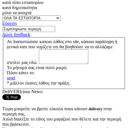
κατά τύπο εστιατορίου
κατά δημοτικότητα
μόνο τα ανοιχτά
Εύρεση
Δώσε feedback
Αν διαπιστώσατε καποιο λάθος στο site, κάποια παράληψη ή
γενικά κατι που νομίζετε οτι θα βοηθούσε να το αλλάζαμε
στείλτε μας εδώ.
Το μήνυμά σας είναι πολύ μικρό.
Πόσο κάνει το:
send
* μάλλον έκανες λάθος την πράξη.
DeliVERIcious News:
Τώρα μπορείτε να βρείτε εύκολα ποιοι κάνουν
στην
delivery
περιοχή σας.
Απλά διαλέξτε το είδος του μαγαζιού που θέλετε και την περιοχή
που βρίσκεστε.