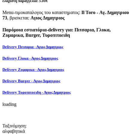
ελάχιστη παραγγελία:
5.00€
Menu-τιμοκαταλογος του καταστηματος:
Il Toro - Αγ. Δημητριου
73
, βρισκεται:
Αγιος Δημητριος
Παρόμοια εστιατόρια-delivery για: Πιτσαρια, Γλυκα,
Ζυμαρικα, Burger, Τυροπιτοειδη
Delivery Πιτσαρια - Αγιος Δημητριος
Delivery Γλυκα - Αγιος Δημητριος
Delivery Ζυμαρικα - Αγιος Δημητριος
Delivery Burger - Αγιος Δημητριος
Delivery Τυροπιτοειδη - Αγιος Δημητριος
loading
Ταξινόμηση:
αλφαβητικά