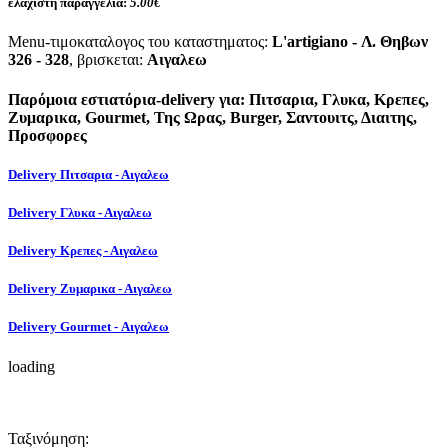
ελάχιστη παραγγελία:
5.00€
Menu-τιμοκαταλογος του καταστηματος:
L'artigiano - Λ. Θηβων
326 - 328
, βρισκεται:
Αιγαλεω
Παρόμοια εστιατόρια-delivery για: Πιτσαρια, Γλυκα, Κρεπες,
Ζυμαρικα, Gourmet, Της Ωρας, Burger, Σαντουιτς, Διαιτης,
Προσφορες
Delivery Πιτσαρια - Αιγαλεω
Delivery Γλυκα - Αιγαλεω
Delivery Κρεπες - Αιγαλεω
Delivery Ζυμαρικα - Αιγαλεω
Delivery Gourmet - Αιγαλεω
loading
Ταξινόμηση: