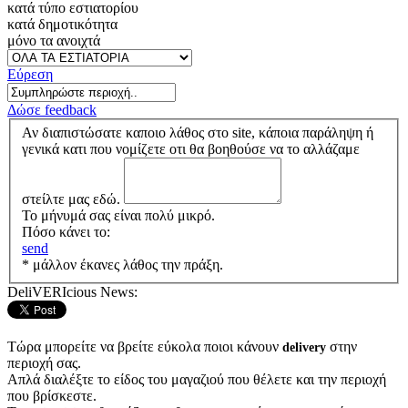
κατά τύπο εστιατορίου
κατά δημοτικότητα
μόνο τα ανοιχτά
Εύρεση
Δώσε feedback
Αν διαπιστώσατε καποιο λάθος στο site, κάποια παράληψη ή
γενικά κατι που νομίζετε οτι θα βοηθούσε να το αλλάζαμε
στείλτε μας εδώ.
Το μήνυμά σας είναι πολύ μικρό.
Πόσο κάνει το:
send
* μάλλον έκανες λάθος την πράξη.
DeliVERIcious News:
Τώρα μπορείτε να βρείτε εύκολα ποιοι κάνουν
στην
delivery
περιοχή σας.
Απλά διαλέξτε το είδος του μαγαζιού που θέλετε και την περιοχή
που βρίσκεστε.