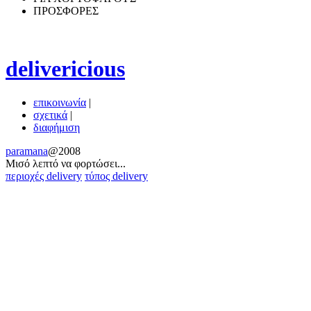
ΠΡΟΣΦΟΡΕΣ
delivericious
επικοινωνία
|
σχετικά
|
διαφήμιση
paramana
@2008
Μισό λεπτό να φoρτώσει...
περιοχές delivery
τύπος delivery