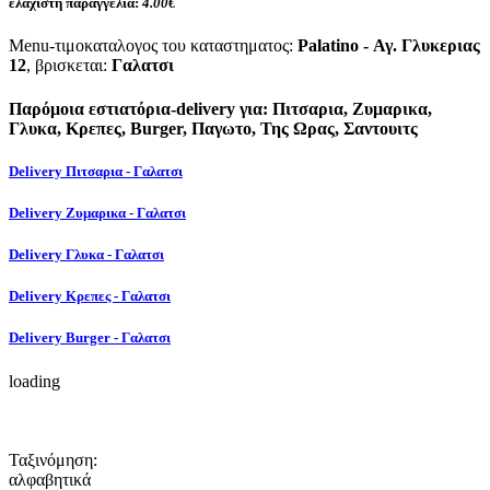
ελάχιστη παραγγελία:
4.00€
Menu-τιμοκαταλογος του καταστηματος:
Palatino - Αγ. Γλυκεριας
12
, βρισκεται:
Γαλατσι
Παρόμοια εστιατόρια-delivery για: Πιτσαρια, Ζυμαρικα,
Γλυκα, Κρεπες, Burger, Παγωτο, Της Ωρας, Σαντουιτς
Delivery Πιτσαρια - Γαλατσι
Delivery Ζυμαρικα - Γαλατσι
Delivery Γλυκα - Γαλατσι
Delivery Κρεπες - Γαλατσι
Delivery Burger - Γαλατσι
loading
Ταξινόμηση:
αλφαβητικά