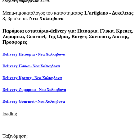
ελάχιστη παραγγελία:
5.00€
Menu-τιμοκαταλογος του καταστηματος:
L'artigiano - Δεκελειας
3
, βρισκεται:
Νεα Χαλκηδονα
Παρόμοια εστιατόρια-delivery για: Πιτσαρια, Γλυκα, Κρεπες,
Ζυμαρικα, Gourmet, Της Ωρας, Burger, Σαντουιτς, Διαιτης,
Προσφορες
Delivery Πιτσαρια - Νεα Χαλκηδονα
Delivery Γλυκα - Νεα Χαλκηδονα
Delivery Κρεπες - Νεα Χαλκηδονα
Delivery Ζυμαρικα - Νεα Χαλκηδονα
Delivery Gourmet - Νεα Χαλκηδονα
loading
Ταξινόμηση: