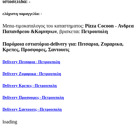
ιστοσελίδα:
-
ελάχιστη παραγγελία:
-
Menu-τιμοκαταλογος του καταστηματος:
Pizza Cocoon - Ανδρεα
Παπανδρεου &Κομνηνων
, βρισκεται:
Πετρουπολη
Παρόμοια εστιατόρια-delivery για: Πιτσαρια, Ζυμαρικα,
Κρεπες, Προσφορες, Σαντουιτς
Delivery Πιτσαρια - Πετρουπολη
Delivery Ζυμαρικα - Πετρουπολη
Delivery Κρεπες - Πετρουπολη
Delivery Προσφορες - Πετρουπολη
Delivery Σαντουιτς - Πετρουπολη
loading