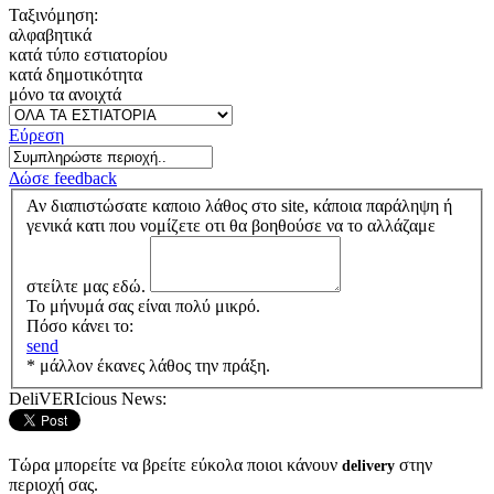
Ταξινόμηση:
αλφαβητικά
κατά τύπο εστιατορίου
κατά δημοτικότητα
μόνο τα ανοιχτά
Εύρεση
Δώσε feedback
Αν διαπιστώσατε καποιο λάθος στο site, κάποια παράληψη ή
γενικά κατι που νομίζετε οτι θα βοηθούσε να το αλλάζαμε
στείλτε μας εδώ.
Το μήνυμά σας είναι πολύ μικρό.
Πόσο κάνει το:
send
* μάλλον έκανες λάθος την πράξη.
DeliVERIcious News:
Τώρα μπορείτε να βρείτε εύκολα ποιοι κάνουν
στην
delivery
περιοχή σας.