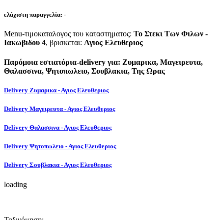
ελάχιστη παραγγελία:
-
Menu-τιμοκαταλογος του καταστηματος:
To Στεκι Των Φιλων -
Ιακωβιδου 4
, βρισκεται:
Αγιος Ελευθεριος
Παρόμοια εστιατόρια-delivery για: Ζυμαρικα, Μαγειρευτα,
Θαλασσινα, Ψητοπωλειο, Σουβλακια, Της Ωρας
Delivery Ζυμαρικα - Αγιος Ελευθεριος
Delivery Μαγειρευτα - Αγιος Ελευθεριος
Delivery Θαλασσινα - Αγιος Ελευθεριος
Delivery Ψητοπωλειο - Αγιος Ελευθεριος
Delivery Σουβλακια - Αγιος Ελευθεριος
loading
Ταξινόμηση: