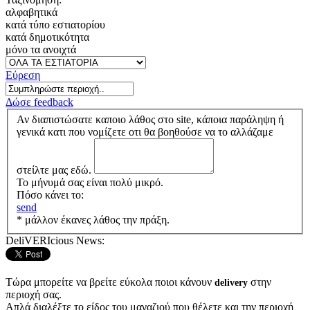
αλφαβητικά
κατά τύπο εστιατορίου
κατά δημοτικότητα
μόνο τα ανοιχτά
Εύρεση
Δώσε feedback
Αν διαπιστώσατε καποιο λάθος στο site, κάποια παράληψη ή
γενικά κατι που νομίζετε οτι θα βοηθούσε να το αλλάζαμε
στείλτε μας εδώ.
Το μήνυμά σας είναι πολύ μικρό.
Πόσο κάνει το:
send
* μάλλον έκανες λάθος την πράξη.
DeliVERIcious News:
Τώρα μπορείτε να βρείτε εύκολα ποιοι κάνουν
στην
delivery
περιοχή σας.
Απλά διαλέξτε το είδος του μαγαζιού που θέλετε και την περιοχή