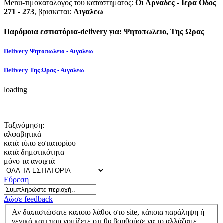
Menu-τιμοκαταλογος του καταστηματος:
Οι Αρναδες - Ιερα Οδος
271 - 273
, βρισκεται:
Αιγαλεω
Παρόμοια εστιατόρια-delivery για: Ψητοπωλειο, Της Ωρας
Delivery Ψητοπωλειο - Αιγαλεω
Delivery Της Ωρας - Αιγαλεω
loading
Ταξινόμηση:
αλφαβητικά
κατά τύπο εστιατορίου
κατά δημοτικότητα
μόνο τα ανοιχτά
Εύρεση
Δώσε feedback
Αν διαπιστώσατε καποιο λάθος στο site, κάποια παράληψη ή
γενικά κατι που νομίζετε οτι θα βοηθούσε να το αλλάζαμε