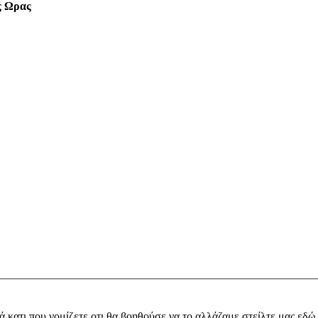
ς Ωρας
ά κατι που νομίζετε οτι θα βοηθούσε να το αλλάζαμε στείλτε μας εδώ