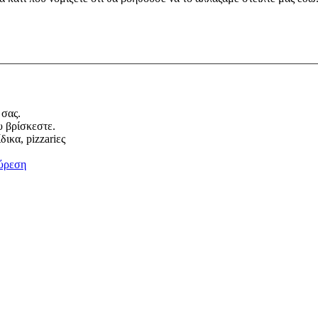
 σας.
υ βρίσκεστε.
ικα, pizzariες
ύρεση