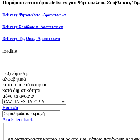
Παρόμοια εστιατόρια-delivery για: Ψητοπωλειο, Σουβλακια, Τη
Delivery Ψητοπωλειο - Δραπετσωνα
Delivery Σουβλακια - Δραπετσωνα
Delivery Της Ωρας - Δραπετσωνα
loading
Ταξινόμηση:
αλφαβητικά
κατά τύπο εστιατορίου
κατά δημοτικότητα
μόνο τα ανοιχτά
Εύρεση
Δώσε feedback
Αν διαπιστώσατε καποιο λάθος στο site, κάποια παράληψη ή γενικ