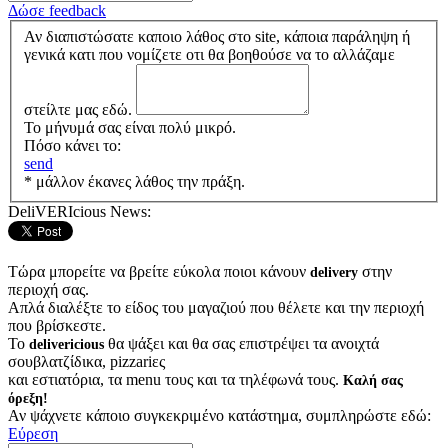
Δώσε feedback
Αν διαπιστώσατε καποιο λάθος στο site, κάποια παράληψη ή
γενικά κατι που νομίζετε οτι θα βοηθούσε να το αλλάζαμε
στείλτε μας εδώ.
Το μήνυμά σας είναι πολύ μικρό.
Πόσο κάνει το:
send
* μάλλον έκανες λάθος την πράξη.
DeliVERIcious News:
Τώρα μπορείτε να βρείτε εύκολα ποιοι κάνουν
στην
delivery
περιοχή σας.
Απλά διαλέξτε το είδος του μαγαζιού που θέλετε και την περιοχή
που βρίσκεστε.
Το
θα ψάξει και θα σας επιστρέψει τα ανοιχτά
delivericious
σουβλατζίδικα, pizzariες
και εστιατόρια, τα menu τους και τα τηλέφωνά τους.
Καλή σας
όρεξη!
Αν ψάχνετε κάποιο συγκεκριμένο κατάστημα, συμπληρώστε εδώ:
Εύρεση