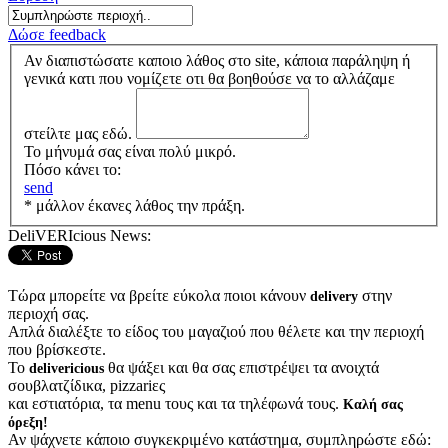
Δώσε feedback
Αν διαπιστώσατε καποιο λάθος στο site, κάποια παράληψη ή
γενικά κατι που νομίζετε οτι θα βοηθούσε να το αλλάζαμε
στείλτε μας εδώ.
Το μήνυμά σας είναι πολύ μικρό.
Πόσο κάνει το:
send
* μάλλον έκανες λάθος την πράξη.
DeliVERIcious News:
Τώρα μπορείτε να βρείτε εύκολα ποιοι κάνουν
στην
delivery
περιοχή σας.
Απλά διαλέξτε το είδος του μαγαζιού που θέλετε και την περιοχή
που βρίσκεστε.
Το
θα ψάξει και θα σας επιστρέψει τα ανοιχτά
delivericious
σουβλατζίδικα, pizzariες
και εστιατόρια, τα menu τους και τα τηλέφωνά τους.
Καλή σας
όρεξη!
Αν ψάχνετε κάποιο συγκεκριμένο κατάστημα, συμπληρώστε εδώ: