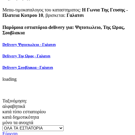
Menu-τιμοκαταλογος του καταστηματος:
Η Γωνια Της Γευσης -
Πλατεια Κυπρου 10
, βρισκεται:
Γαλατσι
Παρόμοια εστιατόρια-delivery για: Ψητοπωλειο, Της Ωρας,
Σουβλακια
Delivery Ψητοπωλειο - Γαλατσι
Delivery Της Ωρας - Γαλατσι
Delivery Σουβλακια - Γαλατσι
loading
Ταξινόμηση:
αλφαβητικά
κατά τύπο εστιατορίου
κατά δημοτικότητα
μόνο τα ανοιχτά
Εύρεση