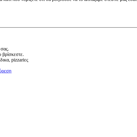
 σας.
υ βρίσκεστε.
ικα, pizzariες
ύρεση