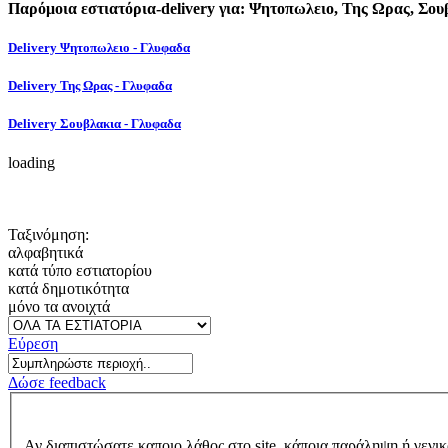
Παρόμοια εστιατόρια-delivery για: Ψητοπωλειο, Της Ωρας, Σου
Delivery Ψητοπωλειο - Γλυφαδα
Delivery Της Ωρας - Γλυφαδα
Delivery Σουβλακια - Γλυφαδα
loading
Ταξινόμηση:
αλφαβητικά
κατά τύπο εστιατορίου
κατά δημοτικότητα
μόνο τα ανοιχτά
Εύρεση
Δώσε feedback
Αν διαπιστώσατε καποιο λάθος στο site, κάποια παράληψη ή γενικ