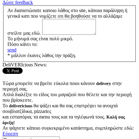
Δώσε feedback
Αν διαπιστώσατε καποιο λάθος στο site, κάποια παράληψη ή
γενικά κατι που νομίζετε οτι θα βοηθούσε να το αλλάζαμε
στείλτε μας εδώ.
Το μήνυμά σας είναι πολύ μικρό.
Πόσο κάνει το:
send
* μάλλον έκανες λάθος την πράξη.
DeliVERIcious News:
Τώρα μπορείτε να βρείτε εύκολα ποιοι κάνουν
στην
delivery
περιοχή σας.
Απλά διαλέξτε το είδος του μαγαζιού που θέλετε και την περιοχή
που βρίσκεστε.
Το
θα ψάξει και θα σας επιστρέψει τα ανοιχτά
delivericious
σουβλατζίδικα, pizzariες
και εστιατόρια, τα menu τους και τα τηλέφωνά τους.
Καλή σας
όρεξη!
Αν ψάχνετε κάποιο συγκεκριμένο κατάστημα, συμπληρώστε εδώ:
Εύρεση