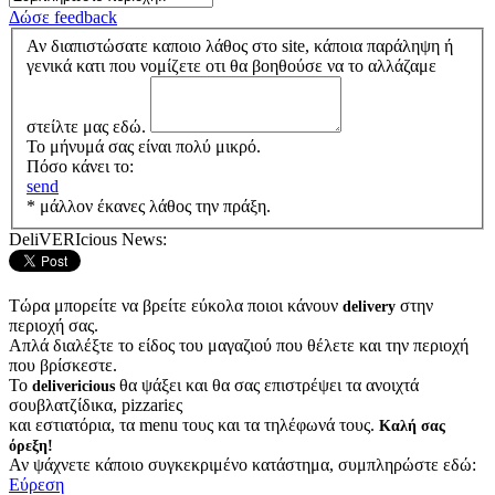
Δώσε feedback
Αν διαπιστώσατε καποιο λάθος στο site, κάποια παράληψη ή
γενικά κατι που νομίζετε οτι θα βοηθούσε να το αλλάζαμε
στείλτε μας εδώ.
Το μήνυμά σας είναι πολύ μικρό.
Πόσο κάνει το:
send
* μάλλον έκανες λάθος την πράξη.
DeliVERIcious News:
Τώρα μπορείτε να βρείτε εύκολα ποιοι κάνουν
στην
delivery
περιοχή σας.
Απλά διαλέξτε το είδος του μαγαζιού που θέλετε και την περιοχή
που βρίσκεστε.
Το
θα ψάξει και θα σας επιστρέψει τα ανοιχτά
delivericious
σουβλατζίδικα, pizzariες
και εστιατόρια, τα menu τους και τα τηλέφωνά τους.
Καλή σας
όρεξη!
Αν ψάχνετε κάποιο συγκεκριμένο κατάστημα, συμπληρώστε εδώ:
Εύρεση