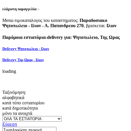
ελάχιστη παραγγελία:
-
Menu-τιμοκαταλογος του καταστηματος:
Παραδοσιακο
Ψητοπωλειο - Ιλιον - Α. Παπανδρεου 270
, βρισκεται:
Ιλιον
Παρόμοια εστιατόρια-delivery για: Ψητοπωλειο, Της Ωρας
Delivery Ψητοπωλειο - Ιλιον
Delivery Της Ωρας - Ιλιον
loading
Ταξινόμηση:
αλφαβητικά
κατά τύπο εστιατορίου
κατά δημοτικότητα
μόνο τα ανοιχτά
Εύρεση