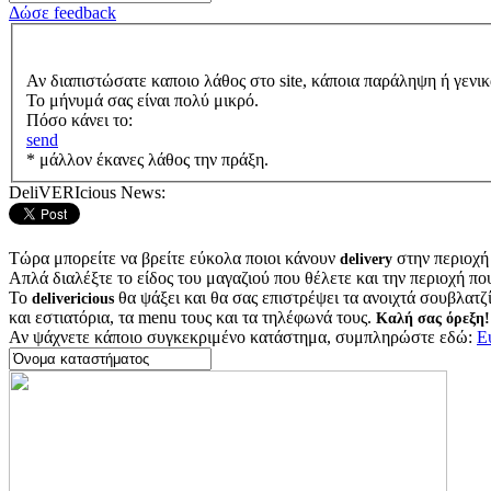
Δώσε feedback
Αν διαπιστώσατε καποιο λάθος στο site, κάποια παράληψη ή γενικ
Το μήνυμά σας είναι πολύ μικρό.
Πόσο κάνει το:
send
* μάλλον έκανες λάθος την πράξη.
DeliVERIcious News:
Τώρα μπορείτε να βρείτε εύκολα ποιοι κάνουν
στην περιοχή
delivery
Απλά διαλέξτε το είδος του μαγαζιού που θέλετε και την περιοχή πο
Το
θα ψάξει και θα σας επιστρέψει τα ανοιχτά σουβλατζίδ
delivericious
και εστιατόρια, τα menu τους και τα τηλέφωνά τους.
Καλή σας όρεξη!
Αν ψάχνετε κάποιο συγκεκριμένο κατάστημα, συμπληρώστε εδώ:
Ε