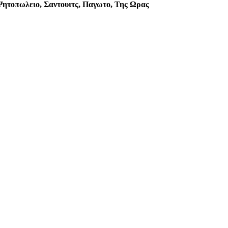
 Ψητοπωλειο, Σαντουιτς, Παγωτο, Της Ωρας