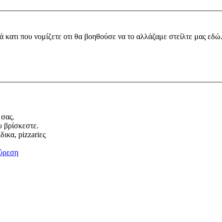
ά κατι που νομίζετε οτι θα βοηθούσε να το αλλάζαμε στείλτε μας εδώ
 σας.
υ βρίσκεστε.
ικα, pizzariες
ύρεση