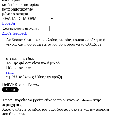
κατά τύπο εστιατορίου
κατά δημοτικότητα
μόνο τα ανοιχτά
Εύρεση
Δώσε feedback
Αν διαπιστώσατε καποιο λάθος στο site, κάποια παράληψη ή
γενικά κατι που νομίζετε οτι θα βοηθούσε να το αλλάζαμε
στείλτε μας εδώ.
Το μήνυμά σας είναι πολύ μικρό.
Πόσο κάνει το:
send
* μάλλον έκανες λάθος την πράξη.
DeliVERIcious News:
Τώρα μπορείτε να βρείτε εύκολα ποιοι κάνουν
στην
delivery
περιοχή σας.
Απλά διαλέξτε το είδος του μαγαζιού που θέλετε και την περιοχή
που βρίσκεστε.