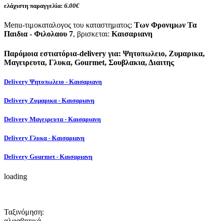
ελάχιστη παραγγελία:
6.00€
Menu-τιμοκαταλογος του καταστηματος:
Των Φρονιμων Τα
Παιδια - Φιλολαου 7
, βρισκεται:
Καισαριανη
Παρόμοια εστιατόρια-delivery για: Ψητοπωλειο, Ζυμαρικα,
Μαγειρευτα, Γλυκα, Gourmet, Σουβλακια, Διαιτης
Delivery Ψητοπωλειο - Καισαριανη
Delivery Ζυμαρικα - Καισαριανη
Delivery Μαγειρευτα - Καισαριανη
Delivery Γλυκα - Καισαριανη
Delivery Gourmet - Καισαριανη
loading
Ταξινόμηση:
αλφαβητικά