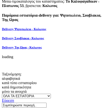
Menu-τιμοκαταλογος του καταστηματος:
Το Καλοφαγαδικον -
Πλατωνος 53
, βρισκεται:
Κολωνος
Παρόμοια εστιατόρια-delivery για: Ψητοπωλειο, Σουβλακια,
Της Ωρας
Delivery Ψητοπωλειο - Κολωνος
Delivery Σουβλακια - Κολωνος
Delivery Της Ωρας - Κολωνος
loading
Ταξινόμηση:
αλφαβητικά
κατά τύπο εστιατορίου
κατά δημοτικότητα
μόνο τα ανοιχτά
Εύρεση