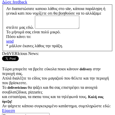
Δώσε feedback
Αν διαπιστώσατε καποιο λάθος στο site, κάποια παράληψη ή
γενικά κατι που νομίζετε οτι θα βοηθούσε να το αλλάζαμε
στείλτε μας εδώ.
Το μήνυμά σας είναι πολύ μικρό.
Πόσο κάνει το:
send
* μάλλον έκανες λάθος την πράξη.
DeliVERIcious News:
Τώρα μπορείτε να βρείτε εύκολα ποιοι κάνουν
στην
delivery
περιοχή σας.
Απλά διαλέξτε το είδος του μαγαζιού που θέλετε και την περιοχή
που βρίσκεστε.
Το
θα ψάξει και θα σας επιστρέψει τα ανοιχτά
delivericious
σουβλατζίδικα, pizzariες
και εστιατόρια, τα menu τους και τα τηλέφωνά τους.
Καλή σας
όρεξη!
Αν ψάχνετε κάποιο συγκεκριμένο κατάστημα, συμπληρώστε εδώ:
Εύρεση