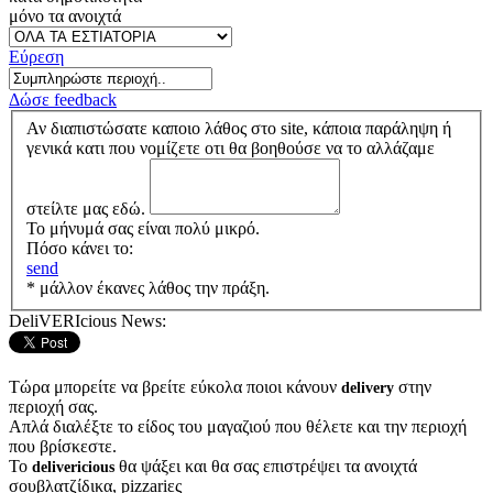
μόνο τα ανοιχτά
Εύρεση
Δώσε feedback
Αν διαπιστώσατε καποιο λάθος στο site, κάποια παράληψη ή
γενικά κατι που νομίζετε οτι θα βοηθούσε να το αλλάζαμε
στείλτε μας εδώ.
Το μήνυμά σας είναι πολύ μικρό.
Πόσο κάνει το:
send
* μάλλον έκανες λάθος την πράξη.
DeliVERIcious News:
Τώρα μπορείτε να βρείτε εύκολα ποιοι κάνουν
στην
delivery
περιοχή σας.
Απλά διαλέξτε το είδος του μαγαζιού που θέλετε και την περιοχή
που βρίσκεστε.
Το
θα ψάξει και θα σας επιστρέψει τα ανοιχτά
delivericious
σουβλατζίδικα, pizzariες