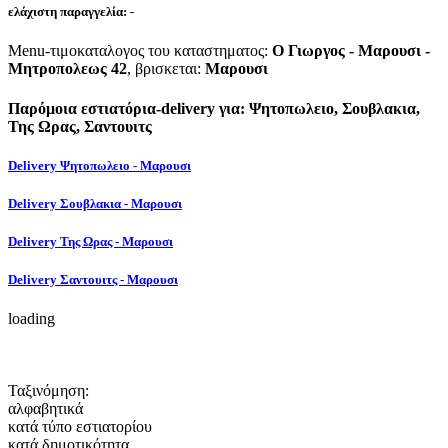
ελάχιστη παραγγελία:
-
Menu-τιμοκαταλογος του καταστηματος:
Ο Γιωργος - Μαρουσι -
Μητροπολεως 42
, βρισκεται:
Μαρουσι
Παρόμοια εστιατόρια-delivery για: Ψητοπωλειο, Σουβλακια,
Της Ωρας, Σαντουιτς
Delivery Ψητοπωλειο - Μαρουσι
Delivery Σουβλακια - Μαρουσι
Delivery Της Ωρας - Μαρουσι
Delivery Σαντουιτς - Μαρουσι
loading
Ταξινόμηση:
αλφαβητικά
κατά τύπο εστιατορίου
κατά δημοτικότητα