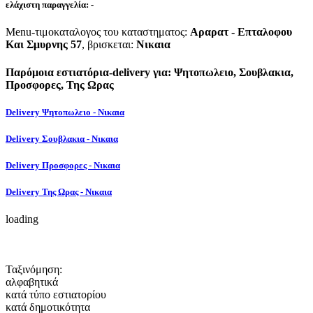
ελάχιστη παραγγελία:
-
Menu-τιμοκαταλογος του καταστηματος:
Αραρατ - Επταλοφου
Και Σμυρνης 57
, βρισκεται:
Νικαια
Παρόμοια εστιατόρια-delivery για: Ψητοπωλειο, Σουβλακια,
Προσφορες, Της Ωρας
Delivery Ψητοπωλειο - Νικαια
Delivery Σουβλακια - Νικαια
Delivery Προσφορες - Νικαια
Delivery Της Ωρας - Νικαια
loading
Ταξινόμηση:
αλφαβητικά
κατά τύπο εστιατορίου
κατά δημοτικότητα