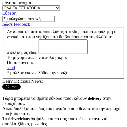
μόνο τα ανοιχτά
Εύρεση
Δώσε feedback
Αν διαπιστώσατε καποιο λάθος στο site, κάποια παράληψη ή
γενικά κατι που νομίζετε οτι θα βοηθούσε να το αλλάζαμε
στείλτε μας εδώ.
Το μήνυμά σας είναι πολύ μικρό.
Πόσο κάνει το:
send
* μάλλον έκανες λάθος την πράξη.
DeliVERIcious News:
Τώρα μπορείτε να βρείτε εύκολα ποιοι κάνουν
στην
delivery
περιοχή σας.
Απλά διαλέξτε το είδος του μαγαζιού που θέλετε και την περιοχή
που βρίσκεστε.
Το
θα ψάξει και θα σας επιστρέψει τα ανοιχτά
delivericious
σουβλατζίδικα, pizzariες