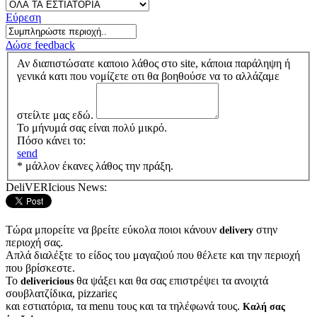
Εύρεση
Δώσε feedback
Αν διαπιστώσατε καποιο λάθος στο site, κάποια παράληψη ή
γενικά κατι που νομίζετε οτι θα βοηθούσε να το αλλάζαμε
στείλτε μας εδώ.
Το μήνυμά σας είναι πολύ μικρό.
Πόσο κάνει το:
send
* μάλλον έκανες λάθος την πράξη.
DeliVERIcious News:
Τώρα μπορείτε να βρείτε εύκολα ποιοι κάνουν
στην
delivery
περιοχή σας.
Απλά διαλέξτε το είδος του μαγαζιού που θέλετε και την περιοχή
που βρίσκεστε.
Το
θα ψάξει και θα σας επιστρέψει τα ανοιχτά
delivericious
σουβλατζίδικα, pizzariες
και εστιατόρια, τα menu τους και τα τηλέφωνά τους.
Καλή σας