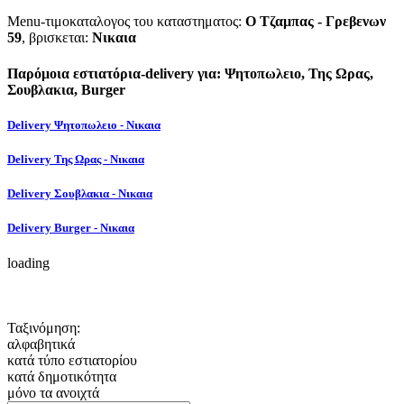
Menu-τιμοκαταλογος του καταστηματος:
Ο Τζαμπας - Γρεβενων
59
, βρισκεται:
Νικαια
Παρόμοια εστιατόρια-delivery για: Ψητοπωλειο, Της Ωρας,
Σουβλακια, Burger
Delivery Ψητοπωλειο - Νικαια
Delivery Της Ωρας - Νικαια
Delivery Σουβλακια - Νικαια
Delivery Burger - Νικαια
loading
Ταξινόμηση:
αλφαβητικά
κατά τύπο εστιατορίου
κατά δημοτικότητα
μόνο τα ανοιχτά