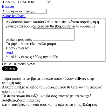
Εύρεση
Δώσε feedback
Αν διαπιστώσατε καποιο λάθος στο site, κάποια παράληψη ή
γενικά κατι που νομίζετε οτι θα βοηθούσε να το αλλάζαμε
στείλτε μας εδώ.
Το μήνυμά σας είναι πολύ μικρό.
Πόσο κάνει το:
send
* μάλλον έκανες λάθος την πράξη.
DeliVERIcious News:
Τώρα μπορείτε να βρείτε εύκολα ποιοι κάνουν
στην
delivery
περιοχή σας.
Απλά διαλέξτε το είδος του μαγαζιού που θέλετε και την περιοχή
που βρίσκεστε.
Το
θα ψάξει και θα σας επιστρέψει τα ανοιχτά
delivericious
σουβλατζίδικα, pizzariες
και εστιατόρια, τα menu τους και τα τηλέφωνά τους.
Καλή σας