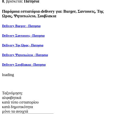
8
, βρισκεται:
Πατησια
Παρόμοια εστιατόρια-delivery για: Burger, Σαντουιτς, Της
Ωρας, Ψητοπωλειο, Σουβλακια
Delivery Burger - Πατησια
Delivery Σαντουιτς - Πατησια
Delivery Της Ωρας - Πατησια
Delivery Ψητοπωλειο - Πατησια
Delivery Σουβλακια - Πατησια
loading
Ταξινόμηση:
αλφαβητικά
κατά τύπο εστιατορίου
κατά δημοτικότητα
μόνο τα ανοιχτά