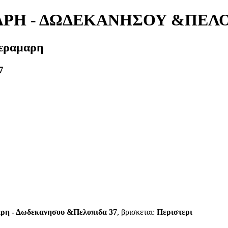
ΡΗ - ΔΩΔΕΚΑΝΗΣΟΥ &ΠΕΛΟ
Κεραμαρη
7
ρη - Δωδεκανησου &Πελοπιδα 37
, βρισκεται:
Περιστερι