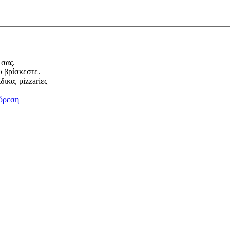
 σας.
υ βρίσκεστε.
ικα, pizzariες
ύρεση