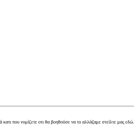
ά κατι που νομίζετε οτι θα βοηθούσε να το αλλάζαμε στείλτε μας εδώ