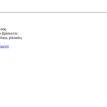
 σας.
υ βρίσκεστε.
ικα, pizzariες
ύρεση