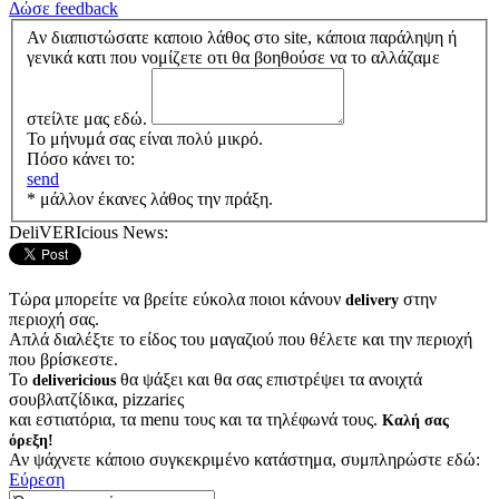
Δώσε feedback
Αν διαπιστώσατε καποιο λάθος στο site, κάποια παράληψη ή
γενικά κατι που νομίζετε οτι θα βοηθούσε να το αλλάζαμε
στείλτε μας εδώ.
Το μήνυμά σας είναι πολύ μικρό.
Πόσο κάνει το:
send
* μάλλον έκανες λάθος την πράξη.
DeliVERIcious News:
Τώρα μπορείτε να βρείτε εύκολα ποιοι κάνουν
στην
delivery
περιοχή σας.
Απλά διαλέξτε το είδος του μαγαζιού που θέλετε και την περιοχή
που βρίσκεστε.
Το
θα ψάξει και θα σας επιστρέψει τα ανοιχτά
delivericious
σουβλατζίδικα, pizzariες
και εστιατόρια, τα menu τους και τα τηλέφωνά τους.
Καλή σας
όρεξη!
Αν ψάχνετε κάποιο συγκεκριμένο κατάστημα, συμπληρώστε εδώ:
Εύρεση