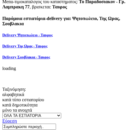
Menu-τιμοκαταλογος του καταστηματος:
Το Παραδοσιακον - Γρ.
Λαμπρακη 77
, βρισκεται:
Ταυρος
Παρόμοια εστιατόρια-delivery για: Ψητοπωλειο, Της Ωρας,
Σουβλακια
Delivery Ψητοπωλειο - Ταυρος
Delivery Της Ωρας - Ταυρος
Delivery Σουβλακια - Ταυρος
loading
Ταξινόμηση:
αλφαβητικά
κατά τύπο εστιατορίου
κατά δημοτικότητα
μόνο τα ανοιχτά
Εύρεση