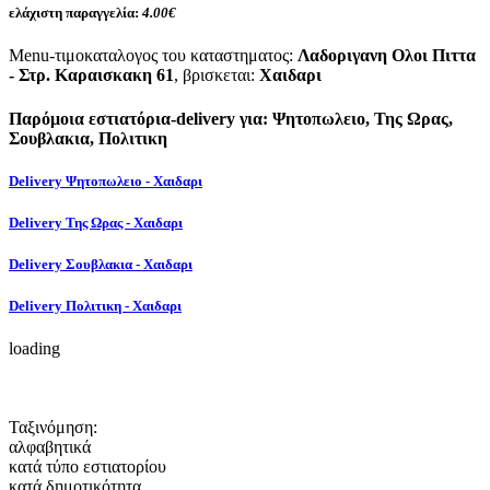
ελάχιστη παραγγελία:
4.00€
Menu-τιμοκαταλογος του καταστηματος:
Λαδοριγανη Ολοι Πιττα
- Στρ. Καραισκακη 61
, βρισκεται:
Χαιδαρι
Παρόμοια εστιατόρια-delivery για: Ψητοπωλειο, Της Ωρας,
Σουβλακια, Πολιτικη
Delivery Ψητοπωλειο - Χαιδαρι
Delivery Της Ωρας - Χαιδαρι
Delivery Σουβλακια - Χαιδαρι
Delivery Πολιτικη - Χαιδαρι
loading
Ταξινόμηση:
αλφαβητικά
κατά τύπο εστιατορίου
κατά δημοτικότητα