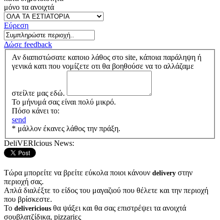
μόνο τα ανοιχτά
Εύρεση
Δώσε feedback
Αν διαπιστώσατε καποιο λάθος στο site, κάποια παράληψη ή
γενικά κατι που νομίζετε οτι θα βοηθούσε να το αλλάζαμε
στείλτε μας εδώ.
Το μήνυμά σας είναι πολύ μικρό.
Πόσο κάνει το:
send
* μάλλον έκανες λάθος την πράξη.
DeliVERIcious News:
Τώρα μπορείτε να βρείτε εύκολα ποιοι κάνουν
στην
delivery
περιοχή σας.
Απλά διαλέξτε το είδος του μαγαζιού που θέλετε και την περιοχή
που βρίσκεστε.
Το
θα ψάξει και θα σας επιστρέψει τα ανοιχτά
delivericious
σουβλατζίδικα, pizzariες