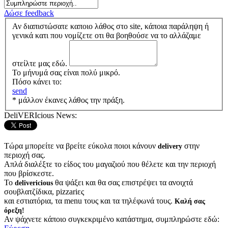
Δώσε feedback
Αν διαπιστώσατε καποιο λάθος στο site, κάποια παράληψη ή
γενικά κατι που νομίζετε οτι θα βοηθούσε να το αλλάζαμε
στείλτε μας εδώ.
Το μήνυμά σας είναι πολύ μικρό.
Πόσο κάνει το:
send
* μάλλον έκανες λάθος την πράξη.
DeliVERIcious News:
Τώρα μπορείτε να βρείτε εύκολα ποιοι κάνουν
στην
delivery
περιοχή σας.
Απλά διαλέξτε το είδος του μαγαζιού που θέλετε και την περιοχή
που βρίσκεστε.
Το
θα ψάξει και θα σας επιστρέψει τα ανοιχτά
delivericious
σουβλατζίδικα, pizzariες
και εστιατόρια, τα menu τους και τα τηλέφωνά τους.
Καλή σας
όρεξη!
Αν ψάχνετε κάποιο συγκεκριμένο κατάστημα, συμπληρώστε εδώ: