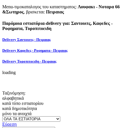
Menu-τιμοκαταλογος του καταστηματος:
Λουφακι - Νοταρα 66
&Σωτηρος
, βρισκεται:
Πειραιας
Παρόμοια εστιατόρια-delivery για: Σαντουιτς, Καφεδες -
Ροφηματα, Τυροπιτοειδη
Delivery Σαντουιτς - Πειραιας
Delivery Καφεδες - Ροφηματα - Πειραιας
Delivery Τυροπιτοειδη - Πειραιας
loading
Ταξινόμηση:
αλφαβητικά
κατά τύπο εστιατορίου
κατά δημοτικότητα
μόνο τα ανοιχτά
Εύρεση